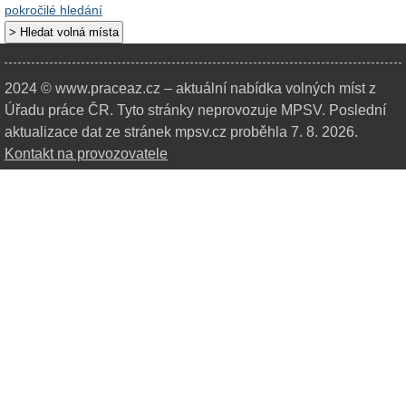
pokročilé hledání
2024 © www.praceaz.cz – aktuální nabídka volných míst z
Úřadu práce ČR.
Tyto stránky neprovozuje MPSV. Poslední
aktualizace dat ze stránek mpsv.cz proběhla 7. 8. 2026.
Kontakt na provozovatele