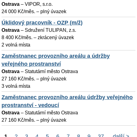
Ostrava
–
VIPOR, s.r.o.
24 000 Kč/měs. – plný úvazek
Úklidový pracovník - OZP (m/ž)
Ostrava
–
Sdružení TULIPAN, z.s.
8 400 Kč/měs. – zkrácený úvazek
2 volná místa
Zaměstnanec provozního areálu a údržby
veřejného prostranství
Ostrava
–
Statutární město Ostrava
27 160 Kč/měs. – plný úvazek
3 volná místa
Zaměstnanec provozního areálu údržby veřejného
prostranství - vedoucí
Ostrava
–
Statutární město Ostrava
27 160 Kč/měs. – plný úvazek
1
2
3
4
5
6
7
8
9
37
další >