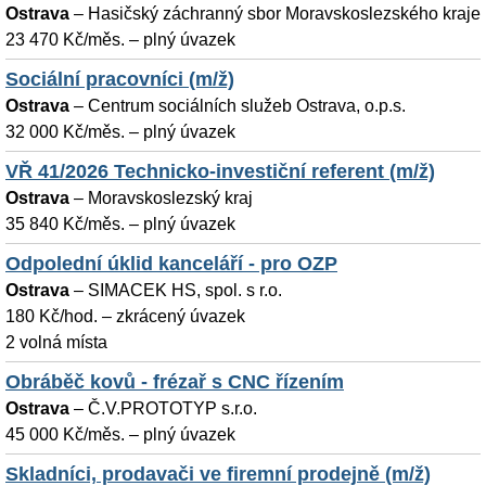
Ostrava
–
Hasičský záchranný sbor Moravskoslezského kraje
23 470 Kč/měs. – plný úvazek
Sociální pracovníci (m/ž)
Ostrava
–
Centrum sociálních služeb Ostrava, o.p.s.
32 000 Kč/měs. – plný úvazek
VŘ 41/2026 Technicko-investiční referent (m/ž)
Ostrava
–
Moravskoslezský kraj
35 840 Kč/měs. – plný úvazek
Odpolední úklid kanceláří - pro OZP
Ostrava
–
SIMACEK HS, spol. s r.o.
180 Kč/hod. – zkrácený úvazek
2 volná místa
Obráběč kovů - frézař s CNC řízením
Ostrava
–
Č.V.PROTOTYP s.r.o.
45 000 Kč/měs. – plný úvazek
Skladníci, prodavači ve firemní prodejně (m/ž)