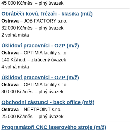
45 000 Kč/měs. – plný úvazek
Obráběči kovů, frézaři - klasika (m/ž)
Ostrava
–
JOB FACTORY s.r.o.
32 000 Kč/měs. – plný úvazek
2 volná místa
Úklidoví pracovníci - OZP (m/ž)
Ostrava
–
OPTIMIA facility s.r.o.
140 Kč/hod. – zkrácený úvazek
4 volná místa
Úklidoví pracovníci - OZP (m/ž)
Ostrava
–
OPTIMIA facility s.r.o.
30 000 Kč/měs. – plný úvazek
Obchodní zástupci - back office (m/ž)
Ostrava
–
NEFTPOINT s.r.o.
25 000 Kč/měs. – plný úvazek
Programátoři CNC laserového stroje (m/ž)