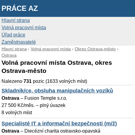
PRÁCE AZ
Hlavní strana
Volná pracovní místa
Úřad práce
Zaměstnavatelé
Hlavní strana
›
Volná pracovní místa
›
Okres Ostrava-město
›
Ostrava
Volná pracovní místa Ostrava, okres
Ostrava-město
Nalezeno
731
pozic (1633 volných míst)
Skladník/ce, obsluha manipulačních vozíků
Ostrava
–
Fusion Temple s.r.o.
27 500 Kč/měs. – plný úvazek
8 volných míst
Specialisté IT a informační bezpečnosti (m/ž)
Ostrava
–
Diecézní charita ostravsko-opavská