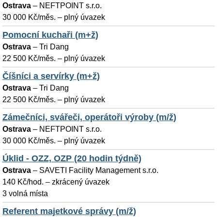
Ostrava
–
NEFTPOINT s.r.o.
30 000 Kč/měs. – plný úvazek
Pomocní kuchaři (m+ž)
Ostrava
–
Tri Dang
22 500 Kč/měs. – plný úvazek
Číšníci a servírky (m+ž)
Ostrava
–
Tri Dang
22 500 Kč/měs. – plný úvazek
Zámečníci, svářeči, operátoři výroby (m/ž)
Ostrava
–
NEFTPOINT s.r.o.
30 000 Kč/měs. – plný úvazek
Úklid - OZZ, OZP (20 hodin týdně)
Ostrava
–
SAVETI Facility Management s.r.o.
140 Kč/hod. – zkrácený úvazek
3 volná místa
Referent majetkové správy (m/ž)