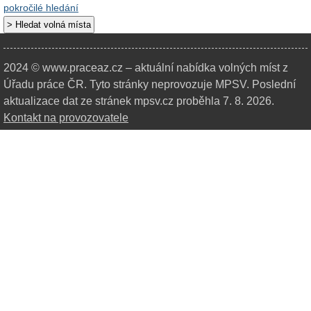
pokročilé hledání
2024 © www.praceaz.cz – aktuální nabídka volných míst z
Úřadu práce ČR.
Tyto stránky neprovozuje MPSV. Poslední
aktualizace dat ze stránek mpsv.cz proběhla 7. 8. 2026.
Kontakt na provozovatele