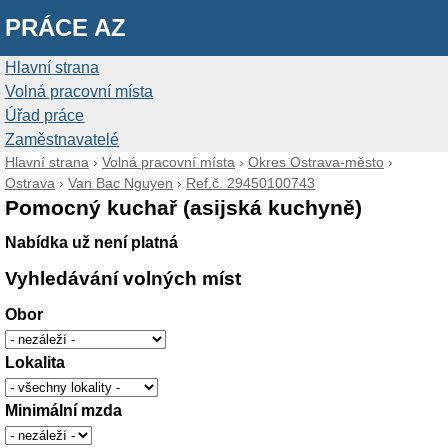
PRÁCE AZ
Hlavní strana
Volná pracovní místa
Úřad práce
Zaměstnavatelé
Hlavní strana
›
Volná pracovní místa
›
Okres Ostrava-město
›
Ostrava
›
Van Bac Nguyen
›
Ref.č. 29450100743
Pomocný kuchař (asijská kuchyně)
Nabídka už není platná
Vyhledávání volných míst
Obor
Lokalita
Minimální mzda