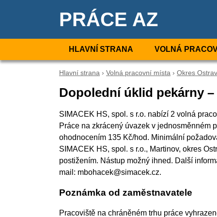
PRÁCE AZ
HLAVNÍ STRANA
VOLNÁ PRACOV
Hlavní strana
›
Volná pracovní místa
›
Okres Ostra
Dopolední úklid pekárny –
SIMACEK HS, spol. s r.o. nabízí 2 volná praco
Práce na zkrácený úvazek v jednosměnném pr
ohodnocením 135 Kč/hod. Minimální požadovan
SIMACEK HS, spol. s r.o., Martinov, okres Ost
postižením. Nástup možný ihned. Další inform
mail: mbohacek@simacek.cz.
Poznámka od zaměstnavatele
Pracoviště na chráněném trhu práce vyhrazené 