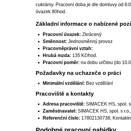
cukrárny. Pracovní doba je dle domluvy od 6:0
úvazek 80hod.
Základní informace o nabízené pozi
Pracovní úvazek:
Zkrácený
Směnnost:
Jednosměnný provoz
Pracovněprávní vztah:
Hrubá mzda:
135 Kč/hod.
Pracovní poměr:
na dobu určitou (do 10.
Požadavky na uchazeče o práci
Minimální vzdělání:
Bez vzdělání
Pracoviště a kontakty
Adresa pracoviště:
SIMACEK HS, spol. s r
Zaměstnavatel:
SIMACEK HS, spol. s r.o.
Referenční číslo:
17802130738, Kontaktní
Podobné pracovní nabídky