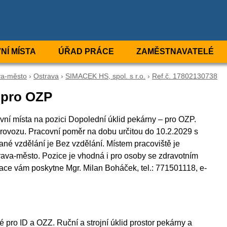
NÍ MÍSTA
ÚŘAD PRÁCE
ZAMĚSTNAVATELÉ
va-město
›
Ostrava
›
SIMACEK HS, spol. s r.o.
›
Ref.č. 17802130738
 pro OZP
vní místa na pozici Dopolední úklid pekárny – pro OZP.
ovozu. Pracovní poměr na dobu určitou do 10.2.2029 s
é vzdělání je Bez vzdělání. Místem pracoviště je
rava-město. Pozice je vhodná i pro osoby se zdravotním
ace vám poskytne Mgr. Milan Boháček, tel.: 771501118, e-
pro ID a OZZ. Ruční a strojní úklid prostor pekárny a