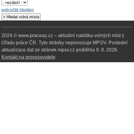
pokročilé hledání
2024 © www.praceaz.cz – aktuální nabídka volných míst z
Úřadu práce ČR.
Tyto stránky neprovozuje MPSV. Poslední
aktualizace dat ze stránek mpsv.cz proběhla 9. 8. 2026.
Kontakt na provozovatele