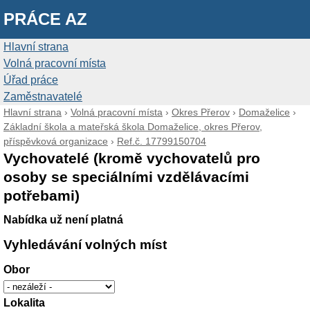
PRÁCE AZ
Hlavní strana
Volná pracovní místa
Úřad práce
Zaměstnavatelé
Hlavní strana
›
Volná pracovní místa
›
Okres Přerov
›
Domaželice
›
Základní škola a mateřská škola Domaželice, okres Přerov,
příspěvková organizace
›
Ref.č. 17799150704
Vychovatelé (kromě vychovatelů pro
osoby se speciálními vzdělávacími
potřebami)
Nabídka už není platná
Vyhledávání volných míst
Obor
Lokalita