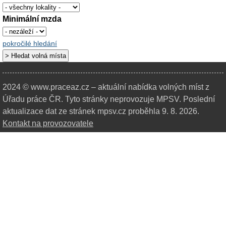
Minimální mzda
pokročilé hledání
2024 © www.praceaz.cz – aktuální nabídka volných míst z
Úřadu práce ČR.
Tyto stránky neprovozuje MPSV. Poslední
aktualizace dat ze stránek mpsv.cz proběhla 9. 8. 2026.
Kontakt na provozovatele