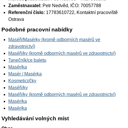
Zaměstnavatel:
Petr Nedvěd
, IČO: 70057788
Referenční číslo:
17783610722, Kontaktní pracoviště
Ostrava
Podobné pracovní nabídky
Maséři/Masérky (kromě odborných masérů ve
zdravotnictví)
Maséři/ky (kromě odborných masérů ve zdravotnictví)
Tanečník/ce baletu
Masér/ka
Masér / Masérka
Kosmetici/čky
Maséři/ky
Maséři/ky (kromě odborných masérů ve zdravotnictví)
Masér/ka
Masér/ka
Vyhledávání volných míst