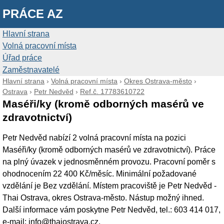
PRÁCE AZ
Hlavní strana
Volná pracovní místa
Úřad práce
Zaměstnavatelé
Hlavní strana
›
Volná pracovní místa
›
Okres Ostrava-město
›
Ostrava
›
Petr Nedvěd
›
Ref.č. 17783610722
Maséři/ky (kromě odborných masérů ve
zdravotnictví)
Petr Nedvěd nabízí 2 volná pracovní místa na pozici
Maséři/ky (kromě odborných masérů ve zdravotnictví). Práce
na plný úvazek v jednosměnném provozu. Pracovní poměr s
ohodnocením 22 400 Kč/měsíc. Minimální požadované
vzdělání je Bez vzdělání. Místem pracoviště je Petr Nedvěd -
Thai Ostrava, okres Ostrava-město. Nástup možný ihned.
Další informace vám poskytne Petr Nedvěd, tel.: 603 414 017,
e-mail: info@thaiostrava.cz.