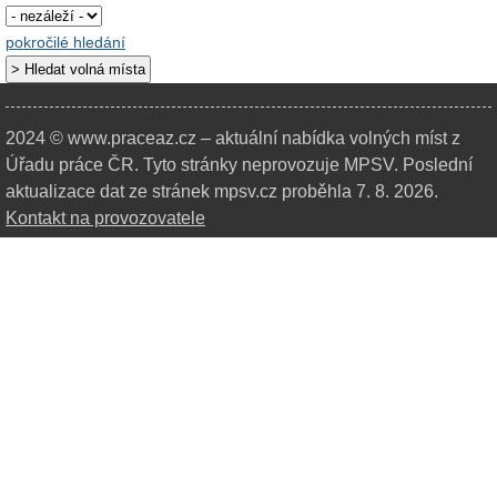
pokročilé hledání
2024 © www.praceaz.cz – aktuální nabídka volných míst z
Úřadu práce ČR.
Tyto stránky neprovozuje MPSV. Poslední
aktualizace dat ze stránek mpsv.cz proběhla 7. 8. 2026.
Kontakt na provozovatele