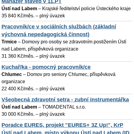
Manažer staveb v 11.PT
Ústí nad Labem
–
Krajské ředitelství policie Ústeckého kraje
35 840 Kč/měs. – plný úvazek
Pracovník/ce v sociálních službách (základní
výchovná nepedagogická činnost)
Trmice
–
Domovy pro osoby se zdravotním postižením Ústí
nad Labem, příspěvková organizace
31 360 Kč/měs. – plný úvazek
Kuchař/ka - pomocný pracovník/ce
Chlumec
–
Domov pro seniory Chlumec, příspěvková
organizace
22 400 Kč/měs. – plný úvazek
Všeobecná zdravotní setra - zubní instrumentářka
Ústí nad Labem
–
TOMADENTAL s.r.o.
30 000 Kč/měs. – plný úvazek
Poradce EURES, projekt "EURES+ 3Z Up!", KrP
Ústí nad Labem, místo výkonu Ústí nad Labem (ID