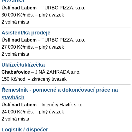
Pizzař/ka
Ústí nad Labem
–
TURBO PIZZA, s.r.o.
30 000 Kč/měs. – plný úvazek
2 volná místa
Asistent/ka prodeje
Ústí nad Labem
–
TURBO PIZZA, s.r.o.
27 000 Kč/měs. – plný úvazek
2 volná místa
Uklízeč/uklízečka
Chabařovice
–
JINÁ ZAHRADA s.r.o.
150 Kč/hod. – zkrácený úvazek
Řemeslník - pomocné a dokončovací práce na
stavbách
Ústí nad Labem
–
Interiéry Havlík s.r.o.
24 000 Kč/měs. – plný úvazek
2 volná místa
Logistik / dispečer