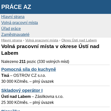
PRÁCE AZ
Hlavní strana
Volná pracovní místa
Úřad práce
Zaměstnavatelé
Hlavní strana
›
Volná pracovní místa
›
Okres Ústí nad Labem
Volná pracovní místa v okrese Ústí nad
Labem
Nalezeno
211
pozic (330 volných míst)
Pomocná síla do kuchyně
Tisá
–
OSTROV CZ s.r.o.
30 000 Kč/měs. – plný úvazek
Skladový operátor I
Ústí nad Labem
–
Zásilkovna s.r.o.
25 300 Kč/měs. – plný úvazek