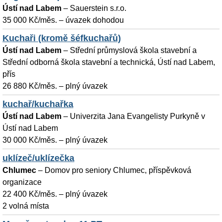
Ústí nad Labem
–
Sauerstein s.r.o.
35 000 Kč/měs. – úvazek dohodou
Kuchaři (kromě šéfkuchařů)
Ústí nad Labem
–
Střední průmyslová škola stavební a
Střední odborná škola stavební a technická, Ústí nad Labem,
přís
26 880 Kč/měs. – plný úvazek
kuchař/kuchařka
Ústí nad Labem
–
Univerzita Jana Evangelisty Purkyně v
Ústí nad Labem
30 000 Kč/měs. – plný úvazek
uklízeč/uklízečka
Chlumec
–
Domov pro seniory Chlumec, příspěvková
organizace
22 400 Kč/měs. – plný úvazek
2 volná místa