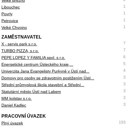
Velké Březno
1
Libouchec
1
Povrly
1
Petrovice
1
Velké Chvojno
ZAMĚSTNAVATEL
7
X - servis park s.r.o.
7
TURBO PIZZA, s.r.o.
6
PEPE LOPEZ Y FAMILIA spol. s r.o.
5
Energetické centrum Ústeckého kraje,...
4
Univerzita Jana Evangelisty Purkyně v Ústí nad...
3
Domovy pro osoby se zdravotním postižením Ústí...
3
Střední průmyslová škola stavební a Střední...
3
Statutární město Ústí nad Labem
3
MM kolstav s.r.o.
3
Daniel Kadlec
PRACOVNÍ ÚVAZEK
193
Plný úvazek