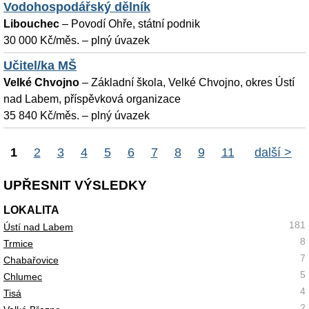
Vodohospodářský dělník
Libouchec
–
Povodí Ohře, státní podnik
30 000 Kč/měs. – plný úvazek
Učitel/ka MŠ
Velké Chvojno
–
Základní škola, Velké Chvojno, okres Ústí
nad Labem, příspěvková organizace
35 840 Kč/měs. – plný úvazek
1
2
3
4
5
6
7
8
9
11
další >
UPŘESNIT VÝSLEDKY
LOKALITA
181
Ústí nad Labem
8
Trmice
7
Chabařovice
5
Chlumec
4
Tisá
2