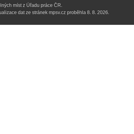
lných míst z Úřadu práce ČR.
alizace dat ze stránek mpsv.cz proběhla 8. 8. 2026.