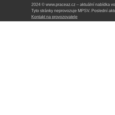
2024 © www.praceaz.cz – aktuální nabídka vo
Tyto stránky neprovozuje MPSV. Poslední aktu
Kontakt na provozovatele