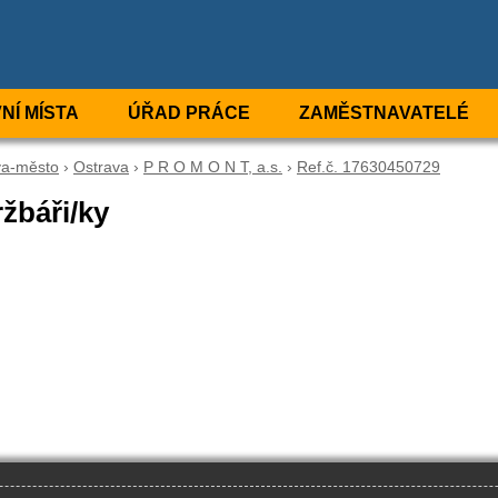
NÍ MÍSTA
ÚŘAD PRÁCE
ZAMĚSTNAVATELÉ
va-město
›
Ostrava
›
P R O M O N T, a.s.
›
Ref.č. 17630450729
žbáři/ky