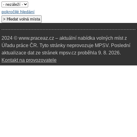
pokročilé hledání
2024 © www.praceaz.cz – aktuální nabídka volných míst z
Úřadu práce ČR.
Tyto stránky neprovozuje MPSV. Poslední
aktualizace dat ze stránek mpsv.cz proběhla 9. 8. 2026.
Kontakt na provozovatele