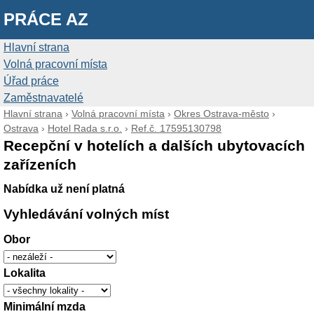
PRÁCE AZ
Hlavní strana
Volná pracovní místa
Úřad práce
Zaměstnavatelé
Hlavní strana
›
Volná pracovní místa
›
Okres Ostrava-město
›
Ostrava
›
Hotel Rada s.r.o.
›
Ref.č. 17595130798
Recepční v hotelích a dalších ubytovacích
zařízeních
Nabídka už není platná
Vyhledávání volných míst
Obor
Lokalita
Minimální mzda