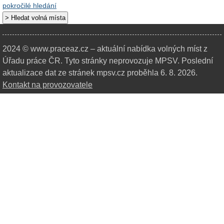
pokročilé hledání
2024 © www.praceaz.cz – aktuální nabídka volných míst z
Úřadu práce ČR.
Tyto stránky neprovozuje MPSV. Poslední
aktualizace dat ze stránek mpsv.cz proběhla 6. 8. 2026.
Kontakt na provozovatele