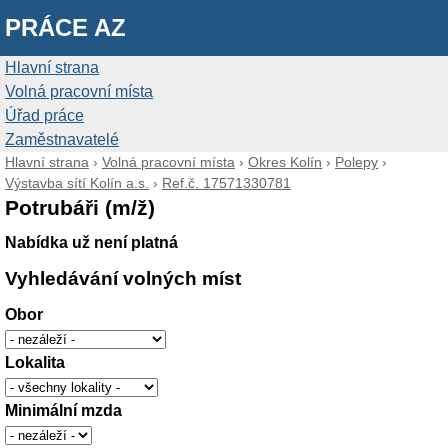
PRÁCE AZ
Hlavní strana
Volná pracovní místa
Úřad práce
Zaměstnavatelé
Hlavní strana
›
Volná pracovní místa
›
Okres Kolín
›
Polepy
›
Výstavba sítí Kolín a.s.
›
Ref.č. 17571330781
Potrubáři (m/ž)
Nabídka už není platná
Vyhledávání volných míst
Obor
Lokalita
Minimální mzda