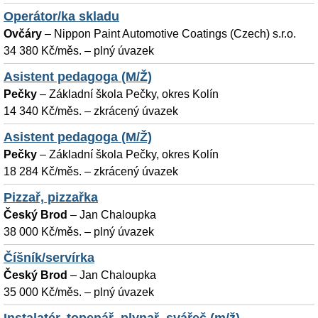
Operátor/ka skladu
Ovčáry
–
Nippon Paint Automotive Coatings (Czech) s.r.o.
34 380 Kč/měs. – plný úvazek
Asistent pedagoga (M/Ž)
Pečky
–
Základní škola Pečky, okres Kolín
14 340 Kč/měs. – zkrácený úvazek
Asistent pedagoga (M/Ž)
Pečky
–
Základní škola Pečky, okres Kolín
18 284 Kč/měs. – zkrácený úvazek
Pizzař, pizzařka
Český Brod
–
Jan Chaloupka
38 000 Kč/měs. – plný úvazek
Číšník/servírka
Český Brod
–
Jan Chaloupka
35 000 Kč/měs. – plný úvazek