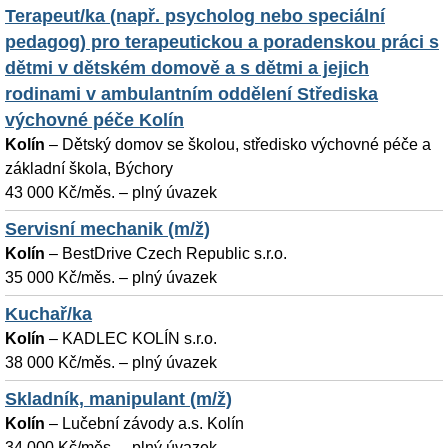
Terapeut/ka (např. psycholog nebo speciální
pedagog) pro terapeutickou a poradenskou práci s
dětmi v dětském domově a s dětmi a jejich
rodinami v ambulantním oddělení Střediska
výchovné péče Kolín
Kolín
–
Dětský domov se školou, středisko výchovné péče a
základní škola, Býchory
43 000 Kč/měs. – plný úvazek
Servisní mechanik (m/ž)
Kolín
–
BestDrive Czech Republic s.r.o.
35 000 Kč/měs. – plný úvazek
Kuchař/ka
Kolín
–
KADLEC KOLÍN s.r.o.
38 000 Kč/měs. – plný úvazek
Skladník, manipulant (m/ž)
Kolín
–
Lučební závody a.s. Kolín
34 000 Kč/měs. – plný úvazek