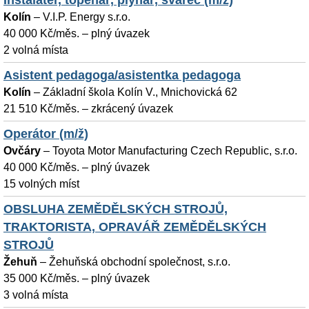
Instalatér, topenář, plynař, svářeč (m/ž)
Kolín
–
V.I.P. Energy s.r.o.
40 000 Kč/měs. – plný úvazek
2 volná místa
Asistent pedagoga/asistentka pedagoga
Kolín
–
Základní škola Kolín V., Mnichovická 62
21 510 Kč/měs. – zkrácený úvazek
Operátor (m/ž)
Ovčáry
–
Toyota Motor Manufacturing Czech Republic, s.r.o.
40 000 Kč/měs. – plný úvazek
15 volných míst
OBSLUHA ZEMĚDĚLSKÝCH STROJŮ,
TRAKTORISTA, OPRAVÁŘ ZEMĚDĚLSKÝCH
STROJŮ
Žehuň
–
Žehuňská obchodní společnost, s.r.o.
35 000 Kč/měs. – plný úvazek
3 volná místa