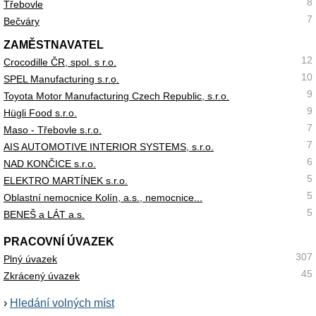
8
Třebovle
7
Bečváry
ZAMĚSTNAVATEL
12
Crocodille ČR, spol. s r.o.
10
SPEL Manufacturing s.r.o.
9
Toyota Motor Manufacturing Czech Republic, s.r.o.
9
Hügli Food s.r.o.
7
Maso - Třebovle s.r.o.
7
AIS AUTOMOTIVE INTERIOR SYSTEMS, s.r.o.
6
NAD KONČICE s.r.o.
5
ELEKTRO MARTÍNEK s.r.o.
5
Oblastní nemocnice Kolín, a.s., nemocnice...
5
BENEŠ a LÁT a.s.
PRACOVNÍ ÚVAZEK
307
Plný úvazek
45
Zkrácený úvazek
›
Hledání volných míst