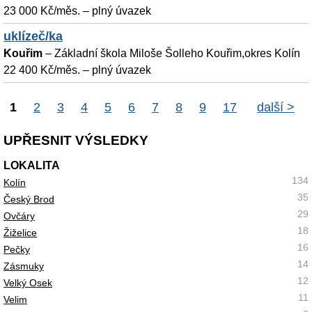
23 000 Kč/měs. – plný úvazek
uklízeč/ka
Kouřim
–
Základní škola Miloše Šolleho Kouřim,okres Kolín
22 400 Kč/měs. – plný úvazek
1
2
3
4
5
6
7
8
9
17
další >
UPŘESNIT VÝSLEDKY
LOKALITA
134
Kolín
35
Český Brod
29
Ovčáry
18
Žiželice
16
Pečky
14
Zásmuky
12
Velký Osek
11
Velim