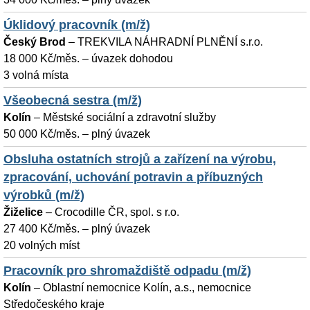
Úklidový pracovník (m/ž)
Český Brod
–
TREKVILA NÁHRADNÍ PLNĚNÍ s.r.o.
18 000 Kč/měs. – úvazek dohodou
3 volná místa
Všeobecná sestra (m/ž)
Kolín
–
Městské sociální a zdravotní služby
50 000 Kč/měs. – plný úvazek
Obsluha ostatních strojů a zařízení na výrobu,
zpracování, uchování potravin a příbuzných
výrobků (m/ž)
Žiželice
–
Crocodille ČR, spol. s r.o.
27 400 Kč/měs. – plný úvazek
20 volných míst
Pracovník pro shromaždiště odpadu (m/ž)
Kolín
–
Oblastní nemocnice Kolín, a.s., nemocnice
Středočeského kraje