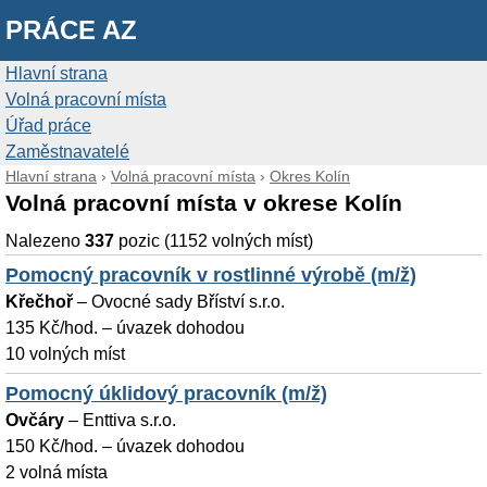
PRÁCE AZ
Hlavní strana
Volná pracovní místa
Úřad práce
Zaměstnavatelé
Hlavní strana
›
Volná pracovní místa
›
Okres Kolín
Volná pracovní místa v okrese Kolín
Nalezeno
337
pozic (1152 volných míst)
Pomocný pracovník v rostlinné výrobě (m/ž)
Křečhoř
–
Ovocné sady Bříství s.r.o.
135 Kč/hod. – úvazek dohodou
10 volných míst
Pomocný úklidový pracovník (m/ž)
Ovčáry
–
Enttiva s.r.o.
150 Kč/hod. – úvazek dohodou
2 volná místa