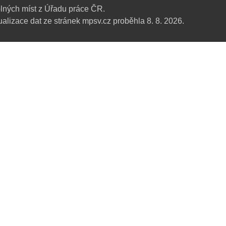
lných míst z Úřadu práce ČR.
alizace dat ze stránek mpsv.cz proběhla 8. 8. 2026.