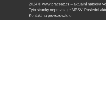
2024 © www.praceaz.cz – aktuální nabídka vo
Tyto stránky neprovozuje MPSV. Poslední aktu
Kontakt na provozovatele