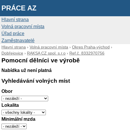
PRÁCE AZ
Hlavní strana
Volná pracovní místa
Úřad práce
Zaměstnavatelé
Hlavní strana
›
Volná pracovní místa
›
Okres Praha-východ
›
Dobřejovice
›
RAKSA CZ spol. s.r.o
›
Ref.č. 8332970756
Pomocní dělníci ve výrobě
Nabídka už není platná
Vyhledávání volných míst
Obor
Lokalita
Minimální mzda