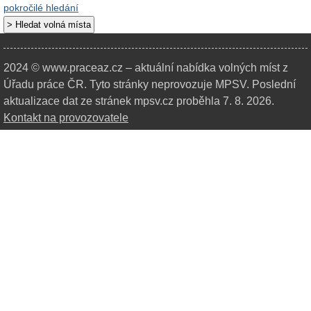
pokročilé hledání
2024 © www.praceaz.cz – aktuální nabídka volných míst z
Úřadu práce ČR.
Tyto stránky neprovozuje MPSV. Poslední
aktualizace dat ze stránek mpsv.cz proběhla 7. 8. 2026.
Kontakt na provozovatele