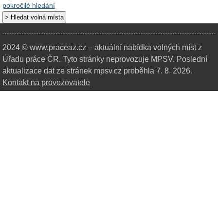
pokročilé hledání
2024 © www.praceaz.cz – aktuální nabídka volných míst z
Úřadu práce ČR.
Tyto stránky neprovozuje MPSV. Poslední
aktualizace dat ze stránek mpsv.cz proběhla 7. 8. 2026.
Kontakt na provozovatele