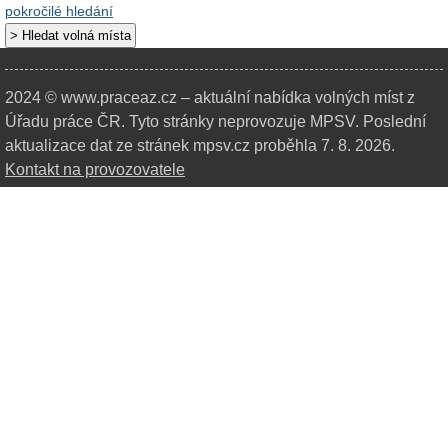
pokročilé hledání
2024 © www.praceaz.cz – aktuální nabídka volných míst z
Úřadu práce ČR.
Tyto stránky neprovozuje MPSV. Poslední
aktualizace dat ze stránek mpsv.cz proběhla 7. 8. 2026.
Kontakt na provozovatele