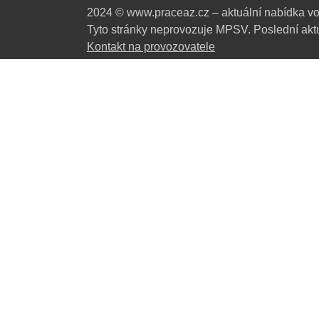
2024 © www.praceaz.cz – aktuální nabídka vo
Tyto stránky neprovozuje MPSV. Poslední aktu
Kontakt na provozovatele