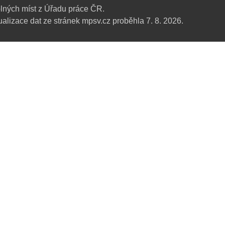
lných míst z Úřadu práce ČR.
alizace dat ze stránek mpsv.cz proběhla 7. 8. 2026.