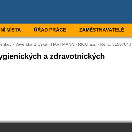
NÍ MÍSTA
ÚŘAD PRÁCE
ZAMĚSTNAVATELÉ
venkov
›
Veverská Bítýška
›
HARTMANN - RICO a.s.
›
Ref.č. 31597040
hygienických a zdravotnických