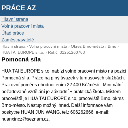
PRÁCE AZ
Hlavní strana
Volná pracovní místa
Úřad práce
Zaměstnavatelé
Hlavní strana
›
Volná pracovní místa
›
Okres Brno-město
›
Brno
›
HUA TAI EUROPE s.r.o.
›
Ref.č. 31251260763
Pomocná síla
HUA TAI EUROPE s.r.o. nabízí volné pracovní místo na pozici
Pomocná síla. Práce na plný úvazek v turnusových službách.
Pracovní poměr s ohodnocením 22 400 Kč/měsíc. Minimální
požadované vzdělání je Základní + praktická škola. Místem
pracoviště je HUA TAI EUROPE s.r.o. pracoviště Brno, okres
Brno-město. Nástup možný ihned. Další informace vám
poskytne HUAN JUN WANG, tel.: 606262666, e-mail:
huanxincz@seznam.cz.