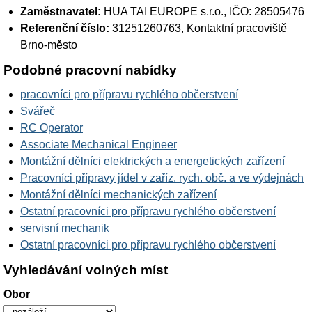
Zaměstnavatel:
HUA TAI EUROPE s.r.o.
, IČO: 28505476
Referenční číslo:
31251260763, Kontaktní pracoviště
Brno-město
Podobné pracovní nabídky
pracovníci pro přípravu rychlého občerstvení
Svářeč
RC Operator
Associate Mechanical Engineer
Montážní dělníci elektrických a energetických zařízení
Pracovníci přípravy jídel v zaříz. rych. obč. a ve výdejnách
Montážní dělníci mechanických zařízení
Ostatní pracovníci pro přípravu rychlého občerstvení
servisní mechanik
Ostatní pracovníci pro přípravu rychlého občerstvení
Vyhledávání volných míst
Obor