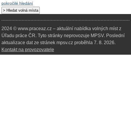
pokročilé hledání
2024 © www.praceaz.cz – aktuální nabídka volných míst z
Úřadu práce ČR.
Tyto stránky neprovozuje MPSV. Poslední
aktualizace dat ze stránek mpsv.cz proběhla 7. 8. 2026.
Kontakt na provozovatele