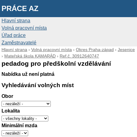
PRÁCE AZ
Hlavní strana
Volná pracovní místa
Úřad práce
Zaměstnavatelé
Hlavní strana
›
Volná pracovní místa
›
Okres Praha-západ
›
Jesenice
›
Mateřská škola KAMARÁD
›
Ref.č. 30912640747
pedadog pro předškolní vzdělávání
Nabídka už není platná
Vyhledávání volných míst
Obor
Lokalita
Minimální mzda