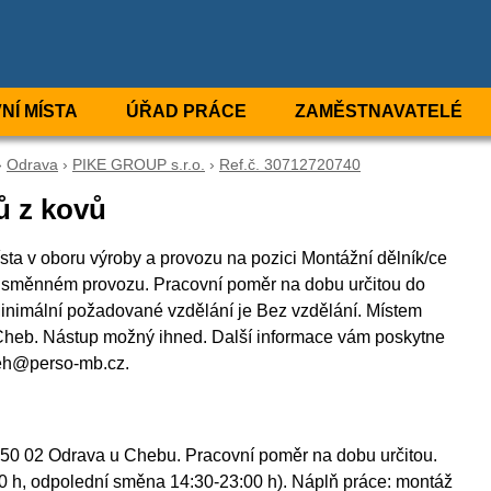
NÍ MÍSTA
ÚŘAD PRÁCE
ZAMĚSTNAVATELÉ
›
Odrava
›
PIKE GROUP s.r.o.
›
Ref.č. 30712720740
ů z kovů
sta v oboru výroby a provozu na pozici Montážní dělník/ce
ousměnném provozu. Pracovní poměr na dobu určitou do
nimální požadované vzdělání je Bez vzdělání. Místem
 Cheb. Nástup možný ihned. Další informace vám poskytne
oleh@perso-mb.cz.
, 350 02 Odrava u Chebu. Pracovní poměr na dobu určitou.
0 h, odpolední směna 14:30-23:00 h). Náplň práce: montáž