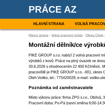
PRÁCE AZ
HLAVNÍ STRANA
VOLNÁ PRACOV
Hlavní strana
›
Volná pracovní místa
›
Okres Cheb
Montážní dělník/ce výrobk
PIKE GROUP s.r.o. nabízí 2 volná pracovní mí
výrobků z kovů. Práce na plný úvazek ve dv
30.6.2026 s ohodnocením 22 400 Kč/měsíc. Mi
pracoviště je PIKE GROUP s.r.o. -001, okres
Oleh Voitko, tel.: 775420028, e-mail: voitko.
Poznámka od zaměstnavatele
Místo výkonu práce: firma ZPG s.r.o., Obilná
Pracovní doba: Po-Pá (ranní směna 6:00-14:3