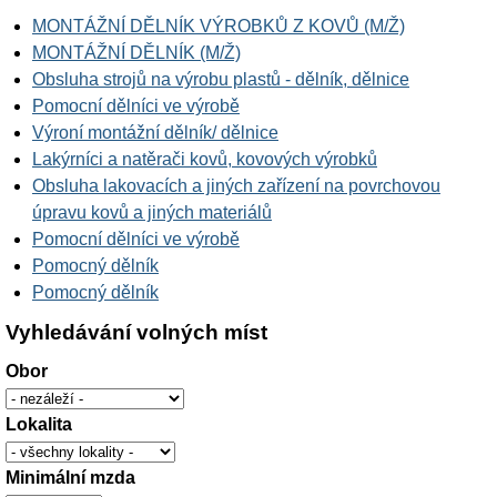
MONTÁŽNÍ DĚLNÍK VÝROBKŮ Z KOVŮ (M/Ž)
MONTÁŽNÍ DĚLNÍK (M/Ž)
Obsluha strojů na výrobu plastů - dělník, dělnice
Pomocní dělníci ve výrobě
Výroní montážní dělník/ dělnice
Lakýrníci a natěrači kovů, kovových výrobků
Obsluha lakovacích a jiných zařízení na povrchovou
úpravu kovů a jiných materiálů
Pomocní dělníci ve výrobě
Pomocný dělník
Pomocný dělník
Vyhledávání volných míst
Obor
Lokalita
Minimální mzda