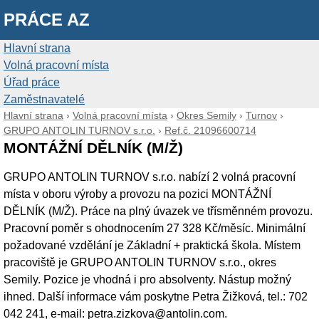
PRÁCE AZ
Hlavní strana
Volná pracovní místa
Úřad práce
Zaměstnavatelé
Hlavní strana
›
Volná pracovní místa
›
Okres Semily
›
Turnov
›
GRUPO ANTOLIN TURNOV s.r.o.
›
Ref.č. 21096600714
MONTÁŽNÍ DĚLNÍK (M/Ž)
GRUPO ANTOLIN TURNOV s.r.o. nabízí 2 volná pracovní
místa v oboru výroby a provozu na pozici MONTÁŽNÍ
DĚLNÍK (M/Ž). Práce na plný úvazek ve třísměnném provozu.
Pracovní poměr s ohodnocením 27 328 Kč/měsíc. Minimální
požadované vzdělání je Základní + praktická škola. Místem
pracoviště je GRUPO ANTOLIN TURNOV s.r.o., okres
Semily. Pozice je vhodná i pro absolventy. Nástup možný
ihned. Další informace vám poskytne Petra Žižková, tel.: 702
042 241, e-mail: petra.zizkova@antolin.com.