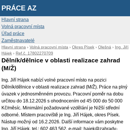
PRÁCE AZ
Hlavní strana
Volná pracovní místa
Úřad práce
Zaměstnavatelé
Hlavní strana
›
Volná pracovní místa
›
Okres Písek
›
Olešná
›
Ing. Jiří
Hájek
›
Ref.č. 17802270709
Dělník/dělnice v oblasti realizace zahrad
(M/Ž)
Ing. Jiří Hájek nabízí volné pracovní místo na pozici
Dělník/dělnice v oblasti realizace zahrad (M/Ž). Práce na plný
úvazek v jednosměnném provozu. Pracovní poměr na dobu
určitou do 18.12.2026 s ohodnocením od 45 000 do 50 000
Kč/měsíc. Minimální požadované vzdělání je Nižší střední
odborné. Místem pracoviště je Ing. Jiří Hájek, okres Písek.
Nástup možný od 16.2.2026. Další informace vám poskytne
Ing. Jiří Hájek, tel.: 602 463 562, e-mail: hajek@zahrady-