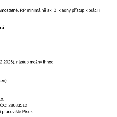
ostatně, ŘP minimálně sk. B, kladný přístup k práci i
ci
12.2026), nástup možný ihned
čen)
.o.
 IČO: 28083512
 pracoviště Písek