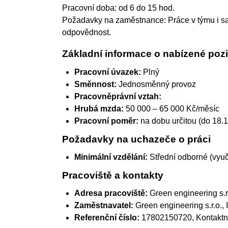
Pracovní doba: od 6 do 15 hod.
Požadavky na zaměstnance: Práce v týmu i sam
odpovědnost.
Základní informace o nabízené pozi
Pracovní úvazek:
Plný
Směnnost:
Jednosměnný provoz
Pracovněprávní vztah:
Hrubá mzda:
50 000 – 65 000 Kč/měsíc
Pracovní poměr:
na dobu určitou (do 18.
Požadavky na uchazeče o práci
Minimální vzdělání:
Střední odborné (vyu
Pracoviště a kontakty
Adresa pracoviště:
Green engineering s.r
Zaměstnavatel:
Green engineering s.r.o.
,
Referenční číslo:
17802150720, Kontaktní