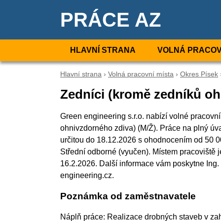
PRÁCE AZ
HLAVNÍ STRANA
VOLNÁ PRACOV
Hlavní strana
›
Volná pracovní místa
›
Okres Písek
Zedníci (kromě zedníků oh
Green engineering s.r.o. nabízí volné pracovní
ohnivzdorného zdiva) (M/Ž). Práce na plný 
určitou do 18.12.2026 s ohodnocením od 50 0
Střední odborné (vyučen). Místem pracoviště j
16.2.2026. Další informace vám poskytne Ing. J
engineering.cz.
Poznámka od zaměstnavatele
Náplň práce: Realizace drobných staveb v zah