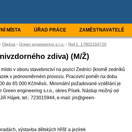
NÍ MÍSTA
ÚŘAD PRÁCE
ZAMĚSTNAVATELÉ
›
Olešná
›
Green engineering s.r.o.
›
Ref.č. 17802150720
nivzdorného zdiva) (M/Ž)
 místo v oboru stavebnictví na pozici Zedníci (kromě zedníků
úvazek v jednosměnném provozu. Pracovní poměr na dobu
00 do 65 000 Kč/měsíc. Minimální požadované vzdělání je
e Green engineering s.r.o., okres Písek. Nástup možný od
iří Hájek, tel.: 723015944, e-mail: jiri@green-
radách, výstavba dětských hřišť a jezírek