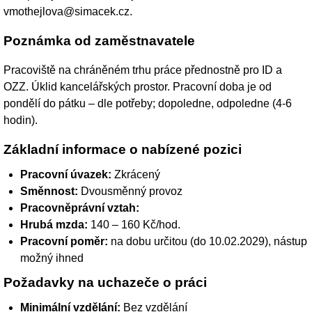
vmothejlova@simacek.cz.
Poznámka od zaměstnavatele
Pracoviště na chráněném trhu práce přednostně pro ID a
OZZ. Úklid kancelářských prostor. Pracovní doba je od
pondělí do pátku – dle potřeby; dopoledne, odpoledne (4-6
hodin).
Základní informace o nabízené pozici
Pracovní úvazek:
Zkrácený
Směnnost:
Dvousměnný provoz
Pracovněprávní vztah:
Hrubá mzda:
140 – 160 Kč/hod.
Pracovní poměr:
na dobu určitou (do 10.02.2029), nástup
možný ihned
Požadavky na uchazeče o práci
Minimální vzdělání:
Bez vzdělání