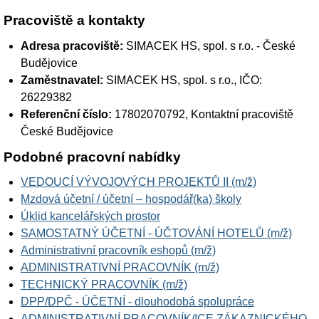
Pracoviště a kontakty
Adresa pracoviště:
SIMACEK HS, spol. s r.o. - České
Budějovice
Zaměstnavatel:
SIMACEK HS, spol. s r.o.
, IČO:
26229382
Referenční číslo:
17802070792, Kontaktní pracoviště
České Budějovice
Podobné pracovní nabídky
VEDOUCÍ VÝVOJOVÝCH PROJEKTŮ II (m/ž)
Mzdová účetní / účetní – hospodář(ka) školy
Úklid kancelářských prostor
SAMOSTATNÝ ÚČETNÍ - ÚČTOVÁNÍ HOTELŮ (m/ž)
Administrativní pracovník eshopů (m/ž)
ADMINISTRATIVNÍ PRACOVNÍK (m/ž)
TECHNICKÝ PRACOVNÍK (m/ž)
DPP/DPČ - ÚČETNÍ - dlouhodobá spolupráce
ADMINISTRATIVNÍ PRACOVNÍK/ICE ZÁKAZNICKÉHO