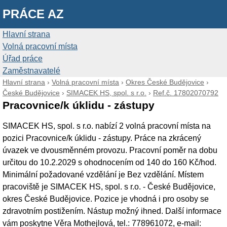
PRÁCE AZ
Hlavní strana
Volná pracovní místa
Úřad práce
Zaměstnavatelé
Hlavní strana
›
Volná pracovní místa
›
Okres České Budějovice
›
České Budějovice
›
SIMACEK HS, spol. s r.o.
›
Ref.č. 17802070792
Pracovnice/k úklidu - zástupy
SIMACEK HS, spol. s r.o. nabízí 2 volná pracovní místa na
pozici Pracovnice/k úklidu - zástupy. Práce na zkrácený
úvazek ve dvousměnném provozu. Pracovní poměr na dobu
určitou do 10.2.2029 s ohodnocením od 140 do 160 Kč/hod.
Minimální požadované vzdělání je Bez vzdělání. Místem
pracoviště je SIMACEK HS, spol. s r.o. - České Budějovice,
okres České Budějovice. Pozice je vhodná i pro osoby se
zdravotním postižením. Nástup možný ihned. Další informace
vám poskytne Věra Mothejlová, tel.: 778961072, e-mail: