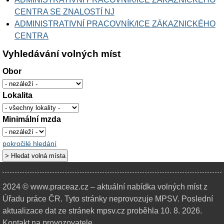
CENTRA SE ZNALOSTÍ NJ
ADMINISTRATIVNÍ PRACOVNÍK/ICE ZÁKAZNICKÉHO
CENTRA
Vyhledávání volných míst
Obor
Lokalita
Minimální mzda
pokročilé hledání
2024 © www.praceaz.cz – aktuální nabídka volných míst z
Úřadu práce ČR.
Tyto stránky neprovozuje MPSV. Poslední
aktualizace dat ze stránek mpsv.cz proběhla 10. 8. 2026.
Kontakt na provozovatele