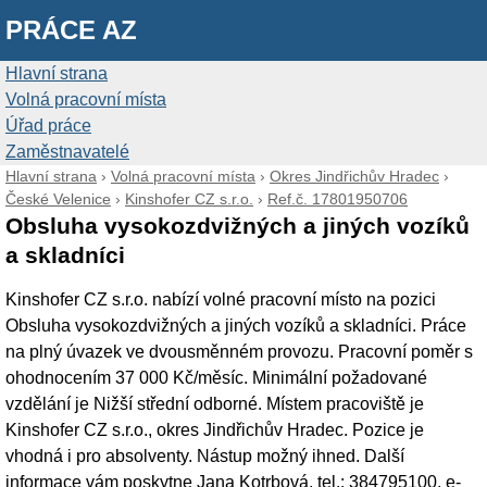
PRÁCE AZ
Hlavní strana
Volná pracovní místa
Úřad práce
Zaměstnavatelé
Hlavní strana
›
Volná pracovní místa
›
Okres Jindřichův Hradec
›
České Velenice
›
Kinshofer CZ s.r.o.
›
Ref.č. 17801950706
Obsluha vysokozdvižných a jiných vozíků
a skladníci
Kinshofer CZ s.r.o. nabízí volné pracovní místo na pozici
Obsluha vysokozdvižných a jiných vozíků a skladníci. Práce
na plný úvazek ve dvousměnném provozu. Pracovní poměr s
ohodnocením 37 000 Kč/měsíc. Minimální požadované
vzdělání je Nižší střední odborné. Místem pracoviště je
Kinshofer CZ s.r.o., okres Jindřichův Hradec. Pozice je
vhodná i pro absolventy. Nástup možný ihned. Další
informace vám poskytne Jana Kotrbová, tel.: 384795100, e-