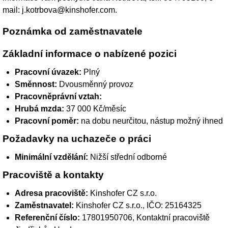
mail: j.kotrbova@kinshofer.com.
Poznámka od zaměstnavatele
Základní informace o nabízené pozici
Pracovní úvazek:
Plný
Směnnost:
Dvousměnný provoz
Pracovněprávní vztah:
Hrubá mzda:
37 000 Kč/měsíc
Pracovní poměr:
na dobu neurčitou, nástup možný ihned
Požadavky na uchazeče o práci
Minimální vzdělání:
Nižší střední odborné
Pracoviště a kontakty
Adresa pracoviště:
Kinshofer CZ s.r.o.
Zaměstnavatel:
Kinshofer CZ s.r.o.
, IČO: 25164325
Referenční číslo:
17801950706, Kontaktní pracoviště