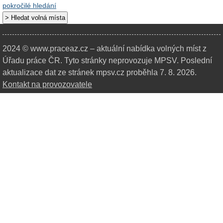
pokročilé hledání
2024 © www.praceaz.cz – aktuální nabídka volných míst z
Úřadu práce ČR.
Tyto stránky neprovozuje MPSV. Poslední
aktualizace dat ze stránek mpsv.cz proběhla 7. 8. 2026.
Kontakt na provozovatele