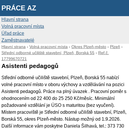
PRÁCE AZ
Hlavní strana
Volná pracovní místa
Úřad práce
Zaměstnavatelé
Hlavní strana
›
Volná pracovní místa
›
Okres Plzeň-město
›
Plzeň
›
Střední odborné učiliště stavební, Plzeň, Borská 55
›
Ref.č.
17799670721
Asistenti pedagogů
Střední odborné učiliště stavební, Plzeň, Borská 55 nabízí
volné pracovní místo v oboru výchovy a vzdělávání na pozici
Asistenti pedagogů. Práce na plný úvazek . Pracovní poměr s
ohodnocením od 22 400 do 25 250 Kč/měsíc. Minimální
požadované vzdělání je ÚSO s maturitou (bez vyučení).
Místem pracoviště je Střední odborné učiliště stavební, Plzeň,
Borská 55, okres Plzeň-město. Nástup možný od 1.9.2026.
Další informace vám poskytne Daniela Šilhavá, tel.: 373 730