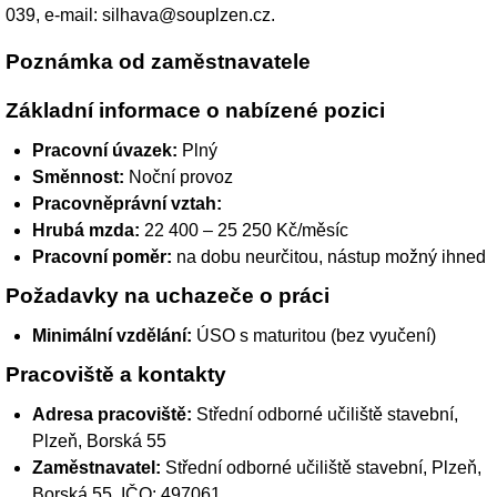
039, e-mail: silhava@souplzen.cz.
Poznámka od zaměstnavatele
Základní informace o nabízené pozici
Pracovní úvazek:
Plný
Směnnost:
Noční provoz
Pracovněprávní vztah:
Hrubá mzda:
22 400 – 25 250 Kč/měsíc
Pracovní poměr:
na dobu neurčitou, nástup možný ihned
Požadavky na uchazeče o práci
Minimální vzdělání:
ÚSO s maturitou (bez vyučení)
Pracoviště a kontakty
Adresa pracoviště:
Střední odborné učiliště stavební,
Plzeň, Borská 55
Zaměstnavatel:
Střední odborné učiliště stavební, Plzeň,
Borská 55
, IČO: 497061