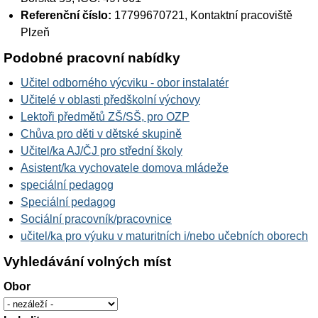
Referenční číslo:
17799670721, Kontaktní pracoviště
Plzeň
Podobné pracovní nabídky
Učitel odborného výcviku - obor instalatér
Učitelé v oblasti předškolní výchovy
Lektoři předmětů ZŠ/SŠ, pro OZP
Chůva pro děti v dětské skupině
Učitel/ka AJ/ČJ pro střední školy
Asistent/ka vychovatele domova mládeže
speciální pedagog
Speciální pedagog
Sociální pracovník/pracovnice
učitel/ka pro výuku v maturitních i/nebo učebních oborech
Vyhledávání volných míst
Obor