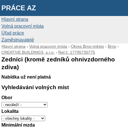
PRÁCE AZ
Hlavní strana
Volná pracovní místa
Úřad práce
Zaměstnavatelé
Hlavní strana
›
Volná pracovní místa
›
Okres Brno-město
›
Brno
›
CREATIVE BUILDINGS, s.r.o.
›
Ref.č. 17795730775
Zedníci (kromě zedníků ohnivzdorného
zdiva)
Nabídka už není platná
Vyhledávání volných míst
Obor
Lokalita
Minimální mzda