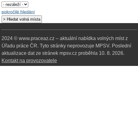
pokročilé hledání
2024 © www.praceaz.cz – aktuální nabídka volných míst z
Úřadu práce ČR.
Tyto stránky neprovozuje MPSV. Poslední
aktualizace dat ze stránek mpsv.cz proběhla 10. 8. 2026.
Kontakt na provozovatele