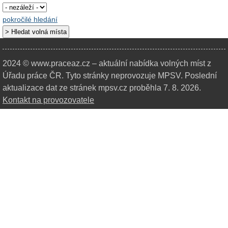
pokročilé hledání
2024 © www.praceaz.cz – aktuální nabídka volných míst z
Úřadu práce ČR.
Tyto stránky neprovozuje MPSV. Poslední
aktualizace dat ze stránek mpsv.cz proběhla 7. 8. 2026.
Kontakt na provozovatele