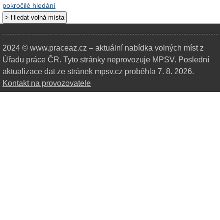
pokročilé hledání
2024 © www.praceaz.cz – aktuální nabídka volných míst z
Úřadu práce ČR.
Tyto stránky neprovozuje MPSV. Poslední
aktualizace dat ze stránek mpsv.cz proběhla 7. 8. 2026.
Kontakt na provozovatele