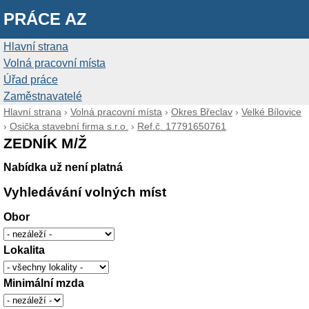
PRÁCE AZ
Hlavní strana
Volná pracovní místa
Úřad práce
Zaměstnavatelé
Hlavní strana
›
Volná pracovní místa
›
Okres Břeclav
›
Velké Bílovice
›
Osička stavební firma s.r.o.
›
Ref.č. 17791650761
ZEDNÍK M/Ž
Nabídka už není platná
Vyhledávání volných míst
Obor
Lokalita
Minimální mzda