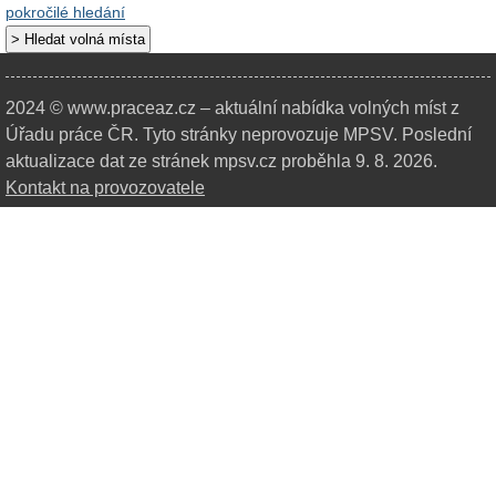
pokročilé hledání
2024 © www.praceaz.cz – aktuální nabídka volných míst z
Úřadu práce ČR.
Tyto stránky neprovozuje MPSV. Poslední
aktualizace dat ze stránek mpsv.cz proběhla 9. 8. 2026.
Kontakt na provozovatele