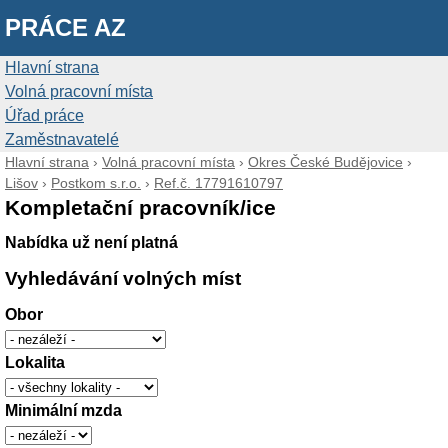
PRÁCE AZ
Hlavní strana
Volná pracovní místa
Úřad práce
Zaměstnavatelé
Hlavní strana
›
Volná pracovní místa
›
Okres České Budějovice
›
Lišov
›
Postkom s.r.o.
›
Ref.č. 17791610797
Kompletační pracovník/ice
Nabídka už není platná
Vyhledávání volných míst
Obor
Lokalita
Minimální mzda