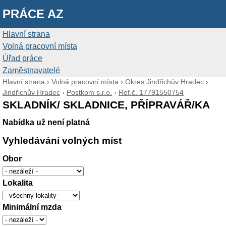
PRÁCE AZ
Hlavní strana
Volná pracovní místa
Úřad práce
Zaměstnavatelé
Hlavní strana
›
Volná pracovní místa
›
Okres Jindřichův Hradec
›
Jindřichův Hradec
›
Postkom s.r.o.
›
Ref.č. 17791550754
SKLADNÍK/ SKLADNICE, PŘÍPRAVÁŘ/KA
Nabídka už není platná
Vyhledávání volných míst
Obor
Lokalita
Minimální mzda