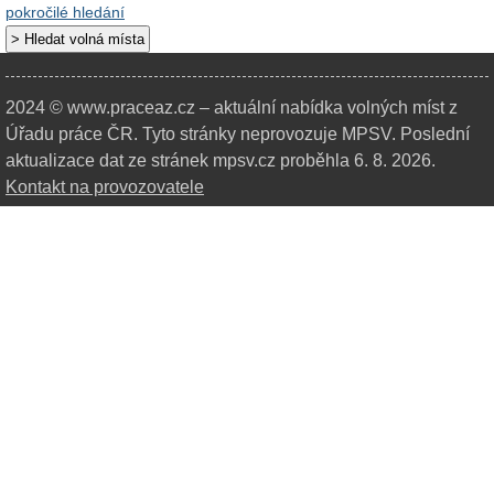
pokročilé hledání
2024 © www.praceaz.cz – aktuální nabídka volných míst z
Úřadu práce ČR.
Tyto stránky neprovozuje MPSV. Poslední
aktualizace dat ze stránek mpsv.cz proběhla 6. 8. 2026.
Kontakt na provozovatele