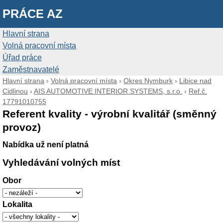
PRÁCE AZ
Hlavní strana
Volná pracovní místa
Úřad práce
Zaměstnavatelé
Hlavní strana
›
Volná pracovní místa
›
Okres Nymburk
›
Libice nad
Cidlinou
›
AIS AUTOMOTIVE INTERIOR SYSTEMS, s.r.o.
›
Ref.č.
17791010755
Referent kvality - výrobní kvalitář (směnný
provoz)
Nabídka už není platná
Vyhledávání volných míst
Obor
Lokalita