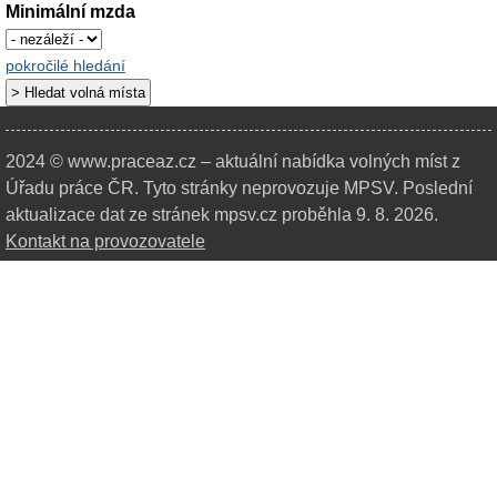
Minimální mzda
pokročilé hledání
2024 © www.praceaz.cz – aktuální nabídka volných míst z
Úřadu práce ČR.
Tyto stránky neprovozuje MPSV. Poslední
aktualizace dat ze stránek mpsv.cz proběhla 9. 8. 2026.
Kontakt na provozovatele