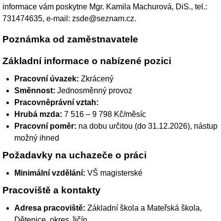
informace vám poskytne Mgr. Kamila Machurová, DiS., tel.:
731474635, e-mail: zsde@seznam.cz.
Poznámka od zaměstnavatele
Základní informace o nabízené pozici
Pracovní úvazek:
Zkrácený
Směnnost:
Jednosměnný provoz
Pracovněprávní vztah:
Hrubá mzda:
7 516 – 9 798 Kč/měsíc
Pracovní poměr:
na dobu určitou (do 31.12.2026), nástup
možný ihned
Požadavky na uchazeče o práci
Minimální vzdělání:
VŠ magisterské
Pracoviště a kontakty
Adresa pracoviště:
Základní škola a Mateřská škola,
Dětenice, okres Jičín