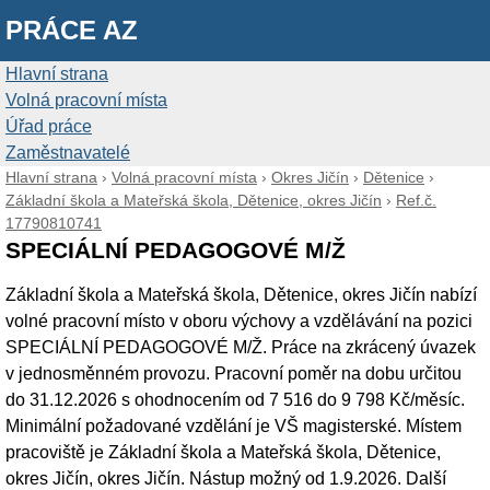
PRÁCE AZ
Hlavní strana
Volná pracovní místa
Úřad práce
Zaměstnavatelé
Hlavní strana
›
Volná pracovní místa
›
Okres Jičín
›
Dětenice
›
Základní škola a Mateřská škola, Dětenice, okres Jičín
›
Ref.č.
17790810741
SPECIÁLNÍ PEDAGOGOVÉ M/Ž
Základní škola a Mateřská škola, Dětenice, okres Jičín nabízí
volné pracovní místo v oboru výchovy a vzdělávání na pozici
SPECIÁLNÍ PEDAGOGOVÉ M/Ž. Práce na zkrácený úvazek
v jednosměnném provozu. Pracovní poměr na dobu určitou
do 31.12.2026 s ohodnocením od 7 516 do 9 798 Kč/měsíc.
Minimální požadované vzdělání je VŠ magisterské. Místem
pracoviště je Základní škola a Mateřská škola, Dětenice,
okres Jičín, okres Jičín. Nástup možný od 1.9.2026. Další