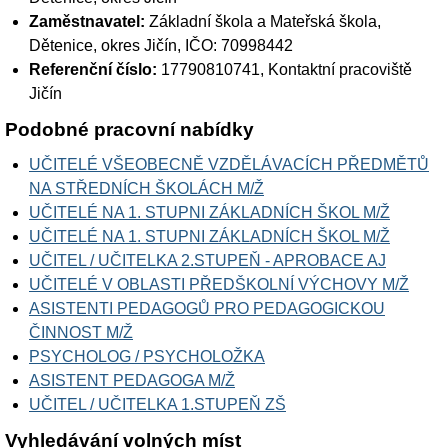
Zaměstnavatel:
Základní škola a Mateřská škola,
Dětenice, okres Jičín
, IČO: 70998442
Referenční číslo:
17790810741, Kontaktní pracoviště
Jičín
Podobné pracovní nabídky
UČITELÉ VŠEOBECNĚ VZDĚLÁVACÍCH PŘEDMĚTŮ
NA STŘEDNÍCH ŠKOLÁCH M/Ž
UČITELÉ NA 1. STUPNI ZÁKLADNÍCH ŠKOL M/Ž
UČITELÉ NA 1. STUPNI ZÁKLADNÍCH ŠKOL M/Ž
UČITEL / UČITELKA 2.STUPEŇ - APROBACE AJ
UČITELÉ V OBLASTI PŘEDŠKOLNÍ VÝCHOVY M/Ž
ASISTENTI PEDAGOGŮ PRO PEDAGOGICKOU
ČINNOST M/Ž
PSYCHOLOG / PSYCHOLOŽKA
ASISTENT PEDAGOGA M/Ž
UČITEL / UČITELKA 1.STUPEŇ ZŠ
Vyhledávání volných míst