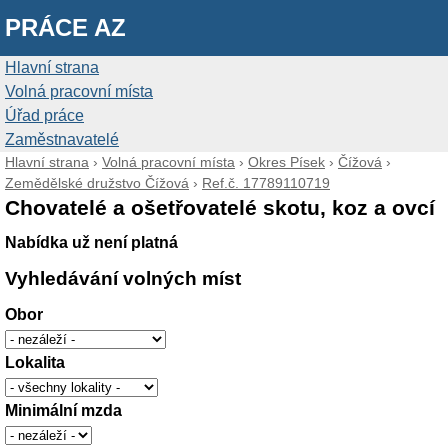
PRÁCE AZ
Hlavní strana
Volná pracovní místa
Úřad práce
Zaměstnavatelé
Hlavní strana
›
Volná pracovní místa
›
Okres Písek
›
Čížová
›
Zemědělské družstvo Čížová
›
Ref.č. 17789110719
Chovatelé a ošetřovatelé skotu, koz a ovcí
Nabídka už není platná
Vyhledávání volných míst
Obor
Lokalita
Minimální mzda