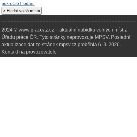
pokročilé hledání
2024 © www.praceaz.cz – aktuální nabídka volných míst z
Úřadu práce ČR.
Tyto stránky neprovozuje MPSV. Poslední
aktualizace dat ze stránek mpsv.cz proběhla 6. 8. 2026.
Kontakt na provozovatele