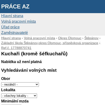
PRÁCE AZ
Hlavní strana
Volná pracovní místa
Úřad práce
Zaměstnavatelé
Hlavní strana
›
Volná pracovní místa
›
Okres Olomouc
›
Štěpánov
›
Základní škola Štěpánov,okres Olomouc, příspěvková organizace
›
Ref.č. 17788870741
Kuchaři (kromě šéfkuchařů)
Nabídka už není platná
Vyhledávání volných míst
Obor
Lokalita
Minimální mzda