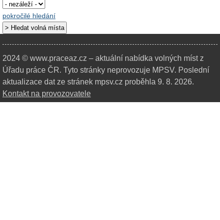
pokročilé hledání
2024 © www.praceaz.cz – aktuální nabídka volných míst z
Úřadu práce ČR.
Tyto stránky neprovozuje MPSV. Poslední
aktualizace dat ze stránek mpsv.cz proběhla 9. 8. 2026.
Kontakt na provozovatele