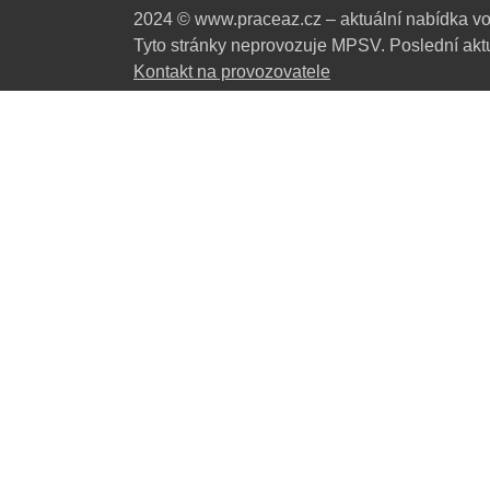
2024 © www.praceaz.cz – aktuální nabídka vo
Tyto stránky neprovozuje MPSV. Poslední aktu
Kontakt na provozovatele