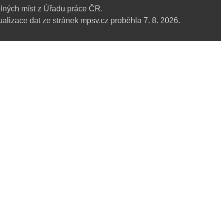
lných míst z Úřadu práce ČR.
alizace dat ze stránek mpsv.cz proběhla 7. 8. 2026.