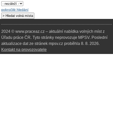
pokročilé hledání
2024 © www.praceaz.cz – aktuální nabídka volných míst z
Úřadu práce ČR.
Tyto stránky neprovozuje MPSV. Poslední
aktualizace dat ze stránek mpsv.cz proběhla 8. 8. 2026.
Kontakt na provozovatele