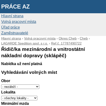
PRÁCE AZ
Hlavní strana
Volná pracovní místa
Úřad práce
Zaměstnavatelé
Hlavní strana
›
Volná pracovní místa
›
Okres Cheb
›
Cheb
›
LAGARDE Spedition spol. s r.o.
›
Ref.č. 17787490722
Řidič/ka mezinárodní a vnitrostátní
nákladní dopravy (sklápěč)
Nabídka už není platná
Vyhledávání volných míst
Obor
Lokalita
Minimální mzda