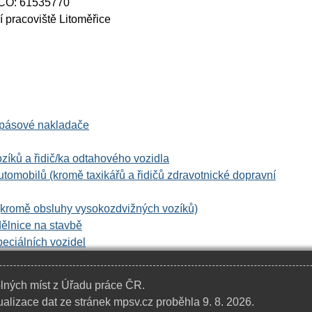
IČO: 61535770
 pracoviště Litoměřice
a pásové nakladače
íků a řidič/ka odtahového vozidla
tomobilů (kromě taxikářů a řidičů zdravotnické dopravní
 (kromě obsluhy vysokozdvižných vozíků)
dělnice na stavbě
peciálních vozidel
lných míst z Úřadu práce ČR.
alizace dat ze stránek mpsv.cz proběhla 9. 8. 2026.