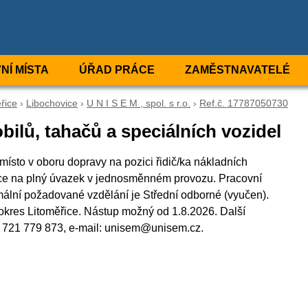
NÍ MÍSTA
ÚŘAD PRÁCE
ZAMĚSTNAVATELÉ
řice
›
Libochovice
›
U N I S E M , spol. s r.o.
›
Ref.č. 17787050730
bilů, tahačů a speciálních vozidel
í místo v oboru dopravy na pozici řidič/ka nákladních
ráce na plný úvazek v jednosměnném provozu. Pracovní
lní požadované vzdělání je Střední odborné (vyučen).
., okres Litoměřice. Nástup možný od 1.8.2026. Další
: 721 779 873, e-mail: unisem@unisem.cz.