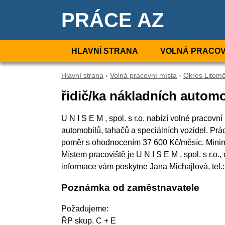
PRÁCE AZ
HLAVNÍ STRANA
VOLNÁ PRACOV
Hlavní strana
›
Volná pracovní místa
›
Okres Litomě
řidič/ka nákladních automo
U N I S E M , spol. s r.o. nabízí volné pracovn
automobilů, tahačů a speciálních vozidel. P
poměr s ohodnocením 37 600 Kč/měsíc. Minimá
Místem pracoviště je U N I S E M , spol. s r.o
informace vám poskytne Jana Michajlová, tel.
Poznámka od zaměstnavatele
Požadujeme:
ŘP skup. C + E