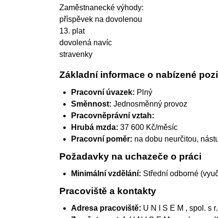
Zaměstnanecké výhody:
příspěvek na dovolenou
13. plat
dovolená navíc
stravenky
Základní informace o nabízené pozi
Pracovní úvazek:
Plný
Směnnost:
Jednosměnný provoz
Pracovněprávní vztah:
Hrubá mzda:
37 600 Kč/měsíc
Pracovní poměr:
na dobu neurčitou, nást
Požadavky na uchazeče o práci
Minimální vzdělání:
Střední odborné (vyu
Pracoviště a kontakty
Adresa pracoviště:
U N I S E M , spol. s r.