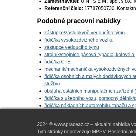
Zaměstnavatel:
U N I S E M , spol. s r.o.
, 
Referenční číslo:
17787050730, Kontaktní
Podobné pracovní nabídky
zástupce/zástupkyně vedoucího týmu
řidič/ka vysokozdvižného vozíku
zástupce vedoucího týmu
strojník/strojnice pásová rypadla, kolové 
řidič/ka C+E
mechanik/mechanička vysokozdvižných voz
řidič/ka osobních a malých dodávkových au
služby)
obsluha ostatních manipulačních zařízení
řidič/ka služebního vozu, pomocný dělník/
řidič/ka nákladních automobilů, tahačů a s
2024 © www.praceaz.cz – aktuální nabídka vo
Tyto stránky neprovozuje MPSV. Poslední aktu