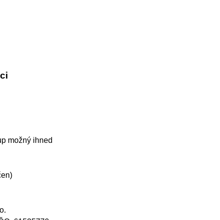
ci
up možný ihned
čen)
o.