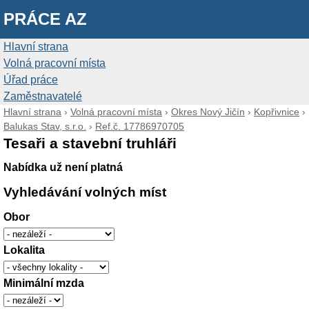
PRÁCE AZ
Hlavní strana
Volná pracovní místa
Úřad práce
Zaměstnavatelé
Hlavní strana
›
Volná pracovní místa
›
Okres Nový Jičín
›
Kopřivnice
›
Balukas Stav, s.r.o.
›
Ref.č. 17786970705
Tesaři a stavební truhláři
Nabídka už není platná
Vyhledávání volných míst
Obor
Lokalita
Minimální mzda