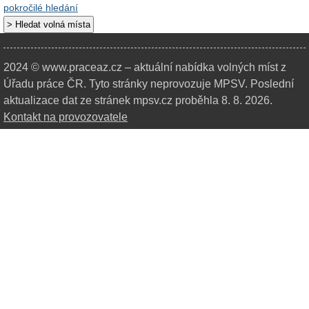
pokročilé hledání
2024 © www.praceaz.cz – aktuální nabídka volných míst z
Úřadu práce ČR.
Tyto stránky neprovozuje MPSV. Poslední
aktualizace dat ze stránek mpsv.cz proběhla 8. 8. 2026.
Kontakt na provozovatele