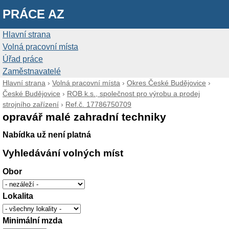
PRÁCE AZ
Hlavní strana
Volná pracovní místa
Úřad práce
Zaměstnavatelé
Hlavní strana
›
Volná pracovní místa
›
Okres České Budějovice
›
České Budějovice
›
ROB k.s., společnost pro výrobu a prodej
strojního zařízení
›
Ref.č. 17786750709
opravář malé zahradní techniky
Nabídka už není platná
Vyhledávání volných míst
Obor
Lokalita
Minimální mzda