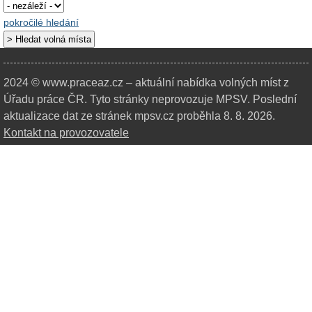
pokročilé hledání
2024 © www.praceaz.cz – aktuální nabídka volných míst z
Úřadu práce ČR.
Tyto stránky neprovozuje MPSV. Poslední
aktualizace dat ze stránek mpsv.cz proběhla 8. 8. 2026.
Kontakt na provozovatele