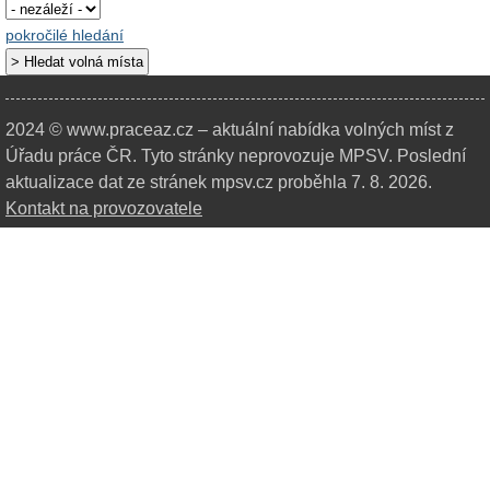
pokročilé hledání
2024 © www.praceaz.cz – aktuální nabídka volných míst z
Úřadu práce ČR.
Tyto stránky neprovozuje MPSV. Poslední
aktualizace dat ze stránek mpsv.cz proběhla 7. 8. 2026.
Kontakt na provozovatele