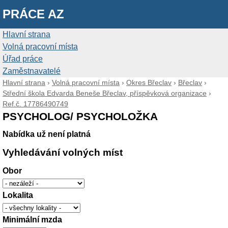
PRÁCE AZ
Hlavní strana
Volná pracovní místa
Úřad práce
Zaměstnavatelé
Hlavní strana
›
Volná pracovní místa
›
Okres Břeclav
›
Břeclav
›
Střední škola Edvarda Beneše Břeclav, příspěvková organizace
›
Ref.č. 17786490749
PSYCHOLOG/ PSYCHOLOŽKA
Nabídka už není platná
Vyhledávání volných míst
Obor
Lokalita
Minimální mzda