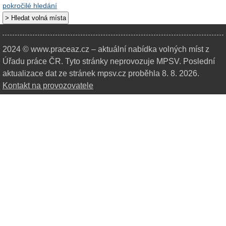
pokročilé hledání
2024 © www.praceaz.cz – aktuální nabídka volných míst z
Úřadu práce ČR.
Tyto stránky neprovozuje MPSV. Poslední
aktualizace dat ze stránek mpsv.cz proběhla 8. 8. 2026.
Kontakt na provozovatele