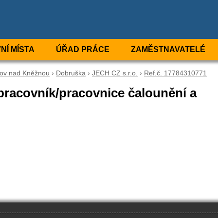
NÍ MÍSTA
ÚŘAD PRÁCE
ZAMĚSTNAVATELÉ
ov nad Kněžnou
›
Dobruška
›
JECH CZ s.r.o.
›
Ref.č. 17784310771
 pracovník/pracovnice čalounění a