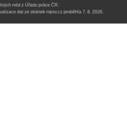
lných míst z Úřadu práce ČR.
alizace dat ze stránek mpsv.cz proběhla 7. 8. 2026.