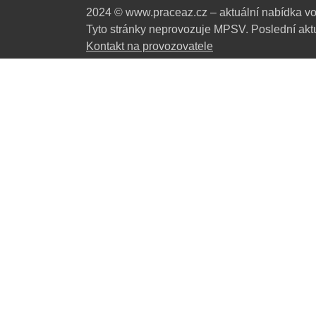
2024 © www.praceaz.cz – aktuální nabídka vo
Tyto stránky neprovozuje MPSV. Poslední aktu
Kontakt na provozovatele