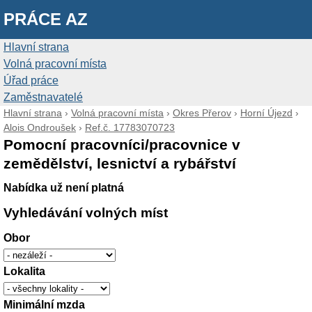
PRÁCE AZ
Hlavní strana
Volná pracovní místa
Úřad práce
Zaměstnavatelé
Hlavní strana
›
Volná pracovní místa
›
Okres Přerov
›
Horní Újezd
›
Alois Ondroušek
›
Ref.č. 17783070723
Pomocní pracovníci/pracovnice v
zemědělství, lesnictví a rybářství
Nabídka už není platná
Vyhledávání volných míst
Obor
Lokalita
Minimální mzda