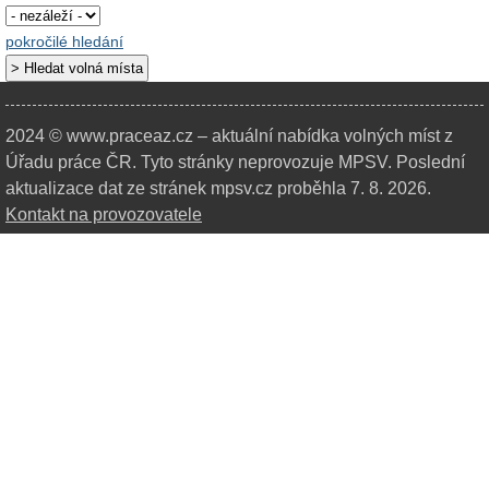
pokročilé hledání
2024 © www.praceaz.cz – aktuální nabídka volných míst z
Úřadu práce ČR.
Tyto stránky neprovozuje MPSV. Poslední
aktualizace dat ze stránek mpsv.cz proběhla 7. 8. 2026.
Kontakt na provozovatele