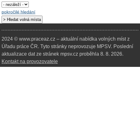
pokročilé hledání
2024 © www.praceaz.cz – aktuální nabídka volných míst z
Úřadu práce ČR.
Tyto stránky neprovozuje MPSV. Poslední
aktualizace dat ze stránek mpsv.cz proběhla 8. 8. 2026.
Kontakt na provozovatele