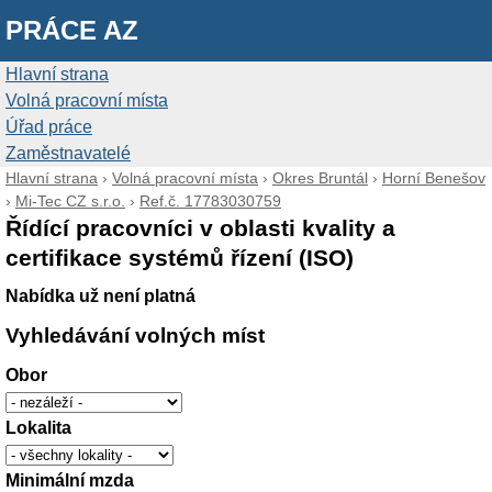
PRÁCE AZ
Hlavní strana
Volná pracovní místa
Úřad práce
Zaměstnavatelé
Hlavní strana
›
Volná pracovní místa
›
Okres Bruntál
›
Horní Benešov
›
Mi-Tec CZ s.r.o.
›
Ref.č. 17783030759
Řídící pracovníci v oblasti kvality a
certifikace systémů řízení (ISO)
Nabídka už není platná
Vyhledávání volných míst
Obor
Lokalita
Minimální mzda