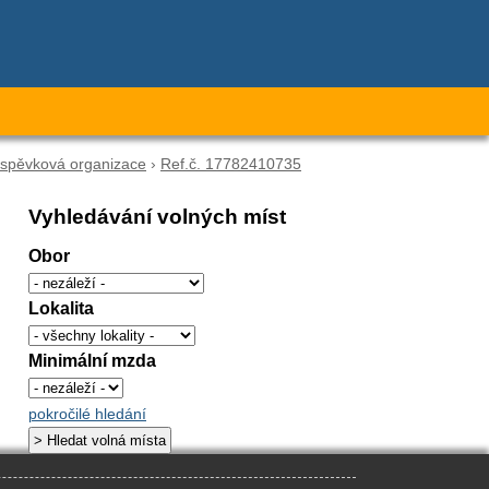
říspěvková organizace
›
Ref.č. 17782410735
Vyhledávání volných míst
Obor
Lokalita
Minimální mzda
pokročilé hledání