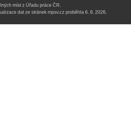
lných míst z Úřadu práce ČR.
alizace dat ze stránek mpsv.cz proběhla 6. 8. 2026.