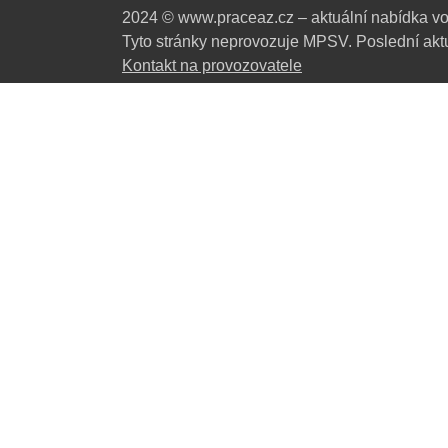
2024 © www.praceaz.cz – aktuální nabídka vo
Tyto stránky neprovozuje MPSV. Poslední aktu
Kontakt na provozovatele