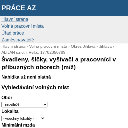
PRÁCE AZ
Hlavní strana
Volná pracovní místa
Úřad práce
Zaměstnavatelé
Hlavní strana
›
Volná pracovní místa
›
Okres Jihlava
›
Jihlava
›
ALIJAN s.r.o.
›
Ref.č. 17782350789
Švadleny, šičky, vyšívači a pracovníci v
příbuzných oborech (m/ž)
Nabídka už není platná
Vyhledávání volných míst
Obor
Lokalita
Minimální mzda