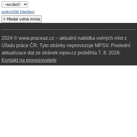
pokročilé hledání
2024 © www.praceaz.cz – aktuální nabídka volných míst z
Úřadu práce ČR.
Tyto stránky neprovozuje MPSV. Poslední
aktualizace dat ze stránek mpsv.cz proběhla 7. 8. 2026.
Kontakt na provozovatele