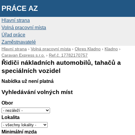
PRÁCE AZ
Hlavní strana
Volná pracovní místa
Úřad práce
Zaměstnavatelé
Hlavní strana
›
Volná pracovní místa
›
Okres Kladno
›
Kladno
›
Caravan Express s.r.o.
›
Ref.č. 17782170757
Řidiči nákladních automobilů, tahačů a
speciálních vozidel
Nabídka už není platná
Vyhledávání volných míst
Obor
Lokalita
Minimální mzda