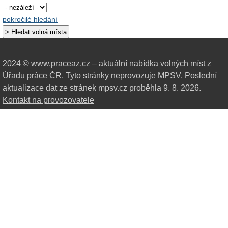
pokročilé hledání
2024 © www.praceaz.cz – aktuální nabídka volných míst z
Úřadu práce ČR.
Tyto stránky neprovozuje MPSV. Poslední
aktualizace dat ze stránek mpsv.cz proběhla 9. 8. 2026.
Kontakt na provozovatele